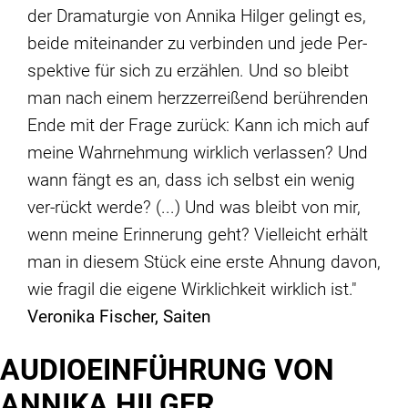
der Dra­ma­tur­gie von An­ni­ka Hil­ger ge­lingt es,
bei­de mit­ein­an­der zu ver­bin­den und je­de Per­
spek­ti­ve für sich zu er­zäh­len. Und so bleibt
man nach ei­nem herz­zer­reißend be­rüh­ren­den
En­de mit der Fra­ge zu­rück: Kann ich mich auf
mei­ne Wahr­neh­mung wirk­lich ver­las­sen? Und
wann fängt es an, dass ich selbst ein we­nig
ver-rückt wer­de? (...) Und was bleibt von mir,
wenn mei­ne Er­in­ne­rung geht? Viel­leicht er­hält
man in die­sem Stück ei­ne ers­te Ah­nung da­von,
wie fra­gil die ei­ge­ne Wirk­lich­keit wirk­lich ist."
Veronika Fischer, Saiten
AUDIOEINFÜHRUNG VON
ANNIKA HILGER,