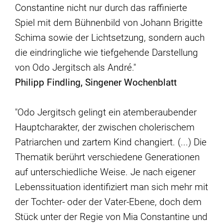
Constantine nicht nur durch das raffinierte
Spiel mit dem Bühnenbild von Johann Brigitte
Schima sowie der Lichtsetzung, sondern auch
die eindringliche wie tiefgehende Darstellung
von Odo Jergitsch als André."
Philipp Findling, Singener Wochenblatt
"Odo Jer­gitsch ge­lingt ein atem­be­rau­ben­der
Haupt­cha­rak­ter, der zwi­schen cho­le­ri­schem
Pa­tri­ar­chen und zar­tem Kind chan­giert. (...) Die
The­ma­tik be­rührt ver­schie­de­ne Ge­ne­ra­tio­nen
auf un­ter­schied­li­che Wei­se. Je nach ei­ge­ner
Le­bens­si­tua­ti­on iden­ti­fi­ziert man sich mehr mit
der Toch­ter- oder der Va­ter-Ebe­ne, doch dem
Stück un­ter der Re­gie von Mia Con­stan­ti­ne und