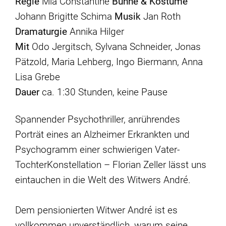
Regie
Mia Constantine
Bühne & Kostüme
Johann Brigitte Schima
Musik
Jan Roth
Dramaturgie
Annika Hilger
Mit
Odo Jergitsch, Sylvana Schneider, Jonas
Pätzold, Maria Lehberg, Ingo Biermann, Anna
Lisa Grebe
Dauer
ca. 1:30 Stunden, keine Pause
Spannender Psychothriller, anrührendes
Porträt eines an Alzheimer Erkrankten und
Psychogramm einer schwierigen Vater­
TochterKonstellation – Florian Zeller lässt uns
eintauchen in die Welt des Witwers André.
Dem pensionierten Witwer André ist es
vollkommen unverständlich, warum seine