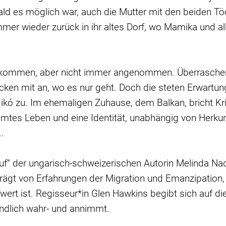
ld es möglich war, auch die Mutter mit den beiden Töc
mer wieder zurück in ihr altes Dorf, wo Mamika und a
ekommen, aber nicht immer angenommen. Überraschend 
ken mit an, wo es nur geht. Doch die steten Erwartu
dikó zu. Im ehemaligen Zuhause, dem Balkan, bricht Kr
mmtes Leben und eine Identität, unabhängig von Herkun
..
f“ der ungarisch-schweizerischen Autorin Melinda N
ägt von Erfahrungen der Migration und Emanzipation, 
wert ist. Regisseur*in Glen Hawkins begibt sich auf d
 endlich wahr- und annimmt.